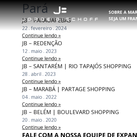
Pará
SOBRE A MA
SEJA UM FR
JB – PARAUAPEBAS
22
.
fevereiro
.
2024
Continue lendo »
JB – REDENÇÃO
12
.
maio
.
2023
Continue lendo »
JB – SANTARÉM | RIO TAPAJÓS SHOPPING
28
.
abril
.
2023
Continue lendo »
JB – MARABÁ | PARTAGE SHOPPING
04
.
maio
.
2022
Continue lendo »
JB – BELÉM | BOULEVARD SHOPPING
20
.
maio
.
2020
Continue lendo »
FALE COM A NOSSA EQUIPE DE EXPA