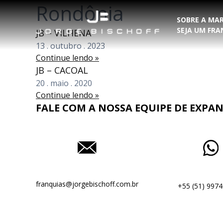
Rondônia
SOBRE A MA
SEJA UM FR
JB – VILHENA
13
.
outubro
.
2023
Continue lendo »
JB – CACOAL
20
.
maio
.
2020
Continue lendo »
FALE COM A NOSSA EQUIPE DE EXPA
franquias@jorgebischoff.com.br
+55 (51) 9974