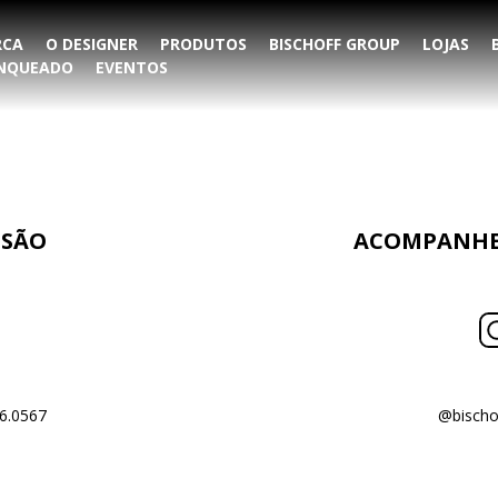
RCA
O DESIGNER
PRODUTOS
BISCHOFF GROUP
LOJAS
ANQUEADO
EVENTOS
NSÃO
ACOMPANHE 
6.0567
@bischo