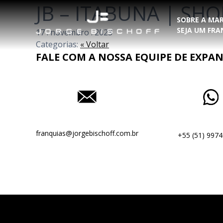
JB – ITABUNA | SHO
SOBRE A MA
SEJA UM FR
17
.
novembro
.
2023
Categorias:
« Voltar
FALE COM A NOSSA EQUIPE DE EXPA
franquias@jorgebischoff.com.br
+55 (51) 9974