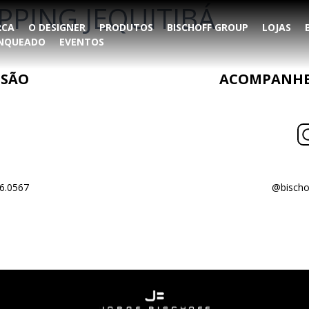
PPING JEQUITIBÁ
RCA
O DESIGNER
PRODUTOS
BISCHOFF GROUP
LOJAS
ANQUEADO
EVENTOS
NSÃO
ACOMPANHE 
6.0567
@bischo