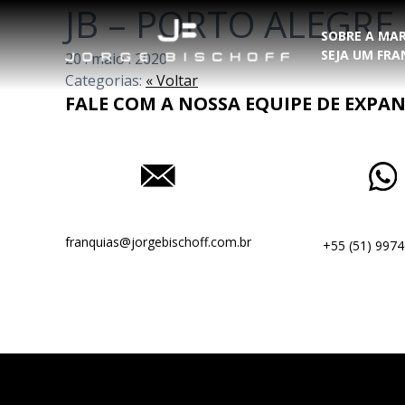
JB – PORTO ALEGR
SOBRE A MA
SEJA UM FR
20
.
maio
.
2020
Categorias:
« Voltar
FALE COM A NOSSA EQUIPE DE EXPA
franquias@jorgebischoff.com.br
+55 (51) 9974