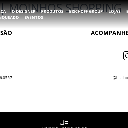
E | MOINHOS SHOPPING
RCA
O DESIGNER
PRODUTOS
BISCHOFF GROUP
LOJAS
ANQUEADO
EVENTOS
NSÃO
ACOMPANHE 
6.0567
@bischo